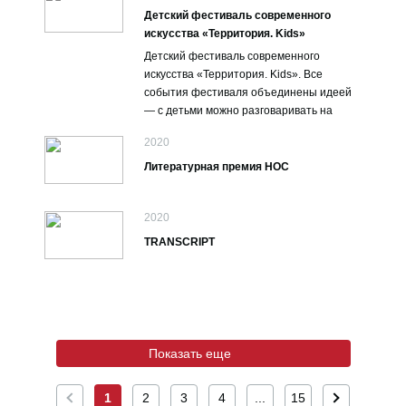
Детский фестиваль современного
искусства «Территория. Kids»
Детский фестиваль современного
искусства «Территория. Kids». Все
события фестиваля объединены идеей
— с детьми можно разговаривать на
серьезные темы языком современного
2020
искусства.
Литературная премия НОС
2020
TRANSCRIPT
Показать еще
1
2
3
4
...
15